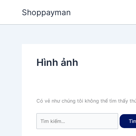
Nhảy
Tìm
Shoppayman
tới
kiếm:
nội
dung
Hình ảnh
Có vẻ như chúng tôi không thể tìm thấy thứ